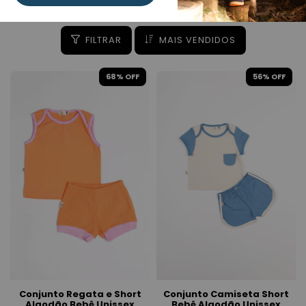
FILTRAR
MAIS VENDIDOS
68
% OFF
56
% OFF
Conjunto Regata e Short
Conjunto Camiseta Short
Algodão Bebê Unissex
Bebê Algodão Unissex