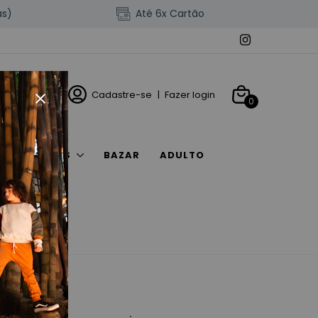
as)
Até 6x Cartão
Cadastre-se
|
Fazer login
0
ACESSÓRIOS
BAZAR
ADULTO