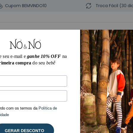
Cupom BEMVINDO10
Troca Fácil (30 di
e seu e-mail e
ganhe 10% OFF
na
rimeira compra
do seu
bebê
BOS
PARA PEQUENINOS
PARA CRESCIDINHOS
Quem Somos
Início
Quem Somos
rdo com os termos da
Política de
idade
GERAR DESCONTO