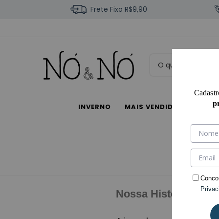
Frete Fixo R$9,90
Cadastr
p
INVERNO
MAIS VENDIDOS
COM
Conco
Privac
Nossa História