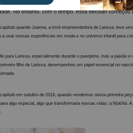
chegada do querido Tom, quando Larissa decidiu dar um
dade. No entanto, com o tempo, essa decisão começou a
apítulo quando Joanna, a irmã empreendedora de Larissa, teve uma i
 a usar nossas experiências em moda e no universo infantil para cri
fio para Larissa, especialmente durante o puerpério, mas a paixão e o
primeiro filho de Larissa, desempenhou um papel essencial no nasc
jornada.
capítulo em outubro de 2016, quando vendemos nossa primeira peça 
 para algo especial, algo que transformaria nossas vidas: a Nó&Nó. A s
.