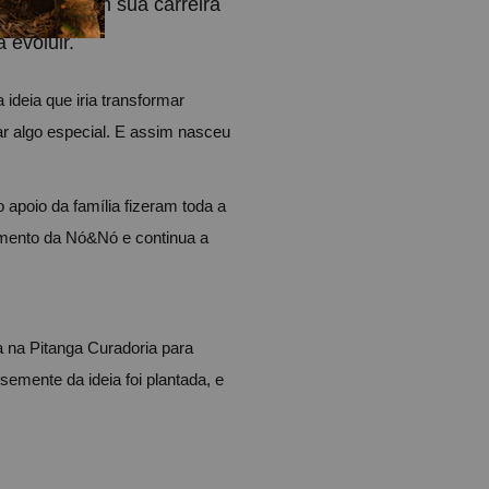
a pausa em sua carreira 
 evoluir.
deia que iria transformar 
ar algo especial. E assim nasceu 
 apoio da família fizeram toda a 
imento da Nó&Nó e continua a 
na Pitanga Curadoria para 
emente da ideia foi plantada, e 