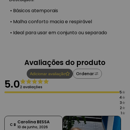
•
Básicos atemporais
•
Malha conforto macia e respirável
•
Ideal para usar em conjunto ou separado
Avaliações do produto
Ordenar
Adicionar avaliação
5.0
2 avaliações
5
4
3
2
1
Carolina BESSA
C B
10 de junho, 2026