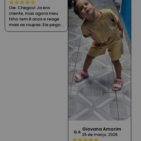
Oie. Chegou! Ja era
cliente, mas agora meu
filho tem 8 anos e reage
mais as roupas. Ele pegou
nas camisetas e ficou
impressionado: "mãe,
pega nesse pano, é
muuuuuito macio.Amei"
Ele ficou realmente feliz.
Ja vou usar meu cash
Giovana Amorim
G A
25 de março, 2026