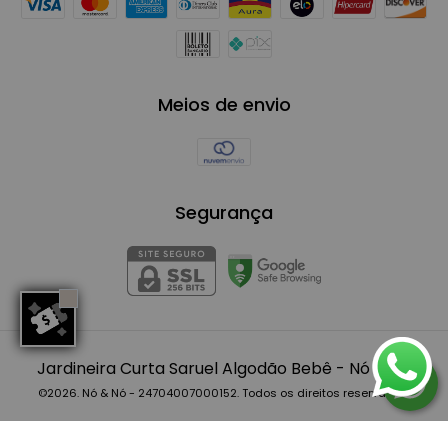
Meios de envio
Segurança
Jardineira Curta Saruel Algodão Bebê
- Nó & Nó
©2026. Nó & Nó - 24704007000152. Todos os direitos reservados.