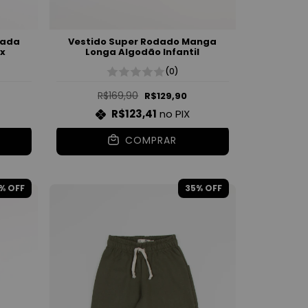
lada
Vestido Super Rodado Manga
ex
Longa Algodão Infantil
(0)
R$169,90
R$129,90
R$123,41
no PIX
COMPRAR
% OFF
35
% OFF