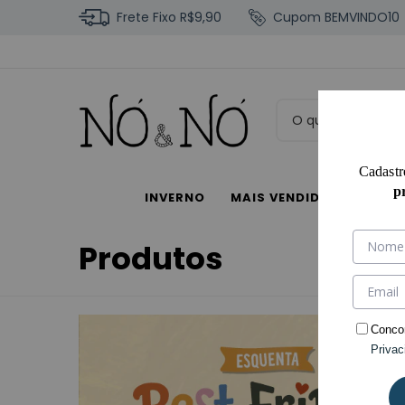
Frete Fixo R$9,90
Cupom BEMVINDO10
Cadastr
p
INVERNO
MAIS VENDIDOS
COM
Produtos
Conco
Privac