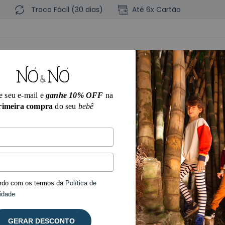
Troca Fácil (30 dias)
Até 6x Cartão
e seu e-mail e
ganhe 10% OFF
na
rimeira compra
do seu
bebê
BOS
PARA PEQUENINOS
PARA CRESCIDINHOS
rdo com os termos da
Política de
idade
GERAR DESCONTO