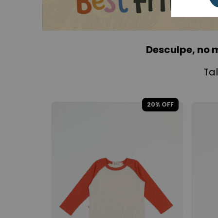
Desculpe, no 
Ta
20
% OFF