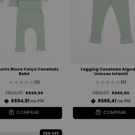
unto Blusa Calça Canelado
Legging Canelada Algo
Bebê
Unissex Infantil
(0)
(0)
R$129,90
R$89,90
R$99,90
R$69,90
R$94,91
no PIX
R$66,41
no PIX
COMPRAR
COMPRAR
29
% OFF