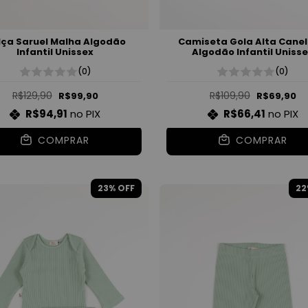
lça Saruel Malha Algodão
Camiseta Gola Alta Cane
Infantil Unissex
Algodão Infantil Uniss
(0)
(0)
R$129,90
R$109,90
R$99,90
R$69,90
R$94,91
no PIX
R$66,41
no PIX
COMPRAR
COMPRAR
23
% OFF
22