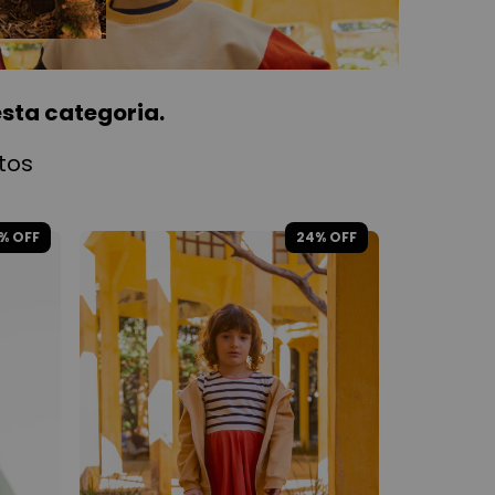
sta categoria.
tos
% OFF
24
% OFF