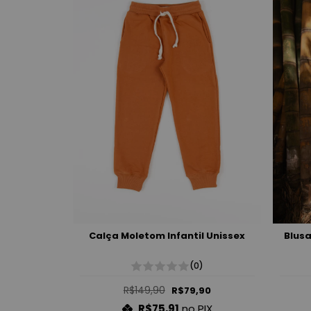
Calça Moletom Infantil Unissex
Blusa
(0)
R$149,90
R$79,90
R$75,91
no PIX