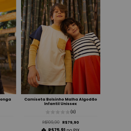
Longa
Camiseta Bolsinho Malha Algodão
Infantil Unissex
(0)
R$109,90
R$79,90
R$75,91
no PIX