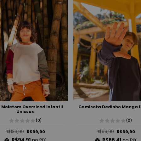
 Moletom Oversized Infantil
Camiseta Dedinho Manga 
Unissex
(0)
(0)
R$139,90
R$99,90
R$99,90
R$69,90
R$94,91
no PIX
R$66,41
no PIX