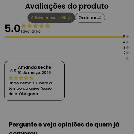
Avaliações do produto
Ordenar
Adicionar avaliação
5.0
1 avaliação
5
4
3
2
1
Amanda Reche
A R
10 de março, 2026
Lindo demais. E bem a
tempo do aniver'sario
dele. Obrigada
Pergunte e veja opiniões de quem já
comprou