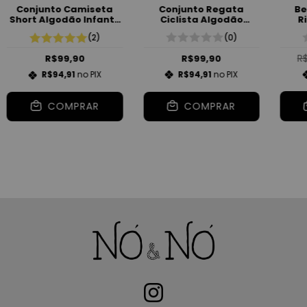
Be
Conjunto Regata
Conjunto Camiseta
R
Ciclista Algodão
Short Algodão Infantil
I
Infantil Unissex
Unissex
(0)
(2)
R
R$99,90
R$99,90
R$94,91
no PIX
R$94,91
no PIX
COMPRAR
COMPRAR