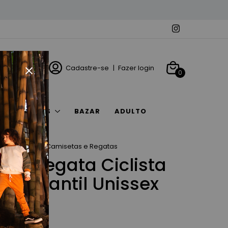
Cadastre-se
|
Fazer login
0
ACESSÓRIOS
BAZAR
ADULTO
rescidinhos
Camisetas e Regatas
nto Regata Ciclista
ão Infantil Unissex
(0)
!