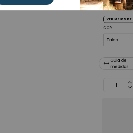
R$99,
VER MEIOS D
COR
Guia de
medidas
OPÇÕES D
Não sei me