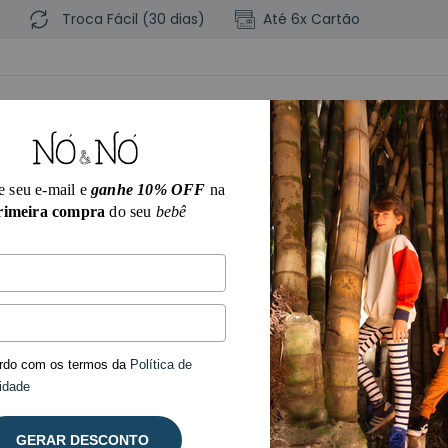
Troca Fácil (30 dias)
Até 6x Cartão
e seu e-mail e
ganhe 10% OFF
na
rimeira compra
do seu
bebê
BOS
PARA PEQUENINOS
PARA CRESCIDINHOS
Início
Para C
Conju
Algod
rdo com os termos da
Política de
idade
Clique e veja
GERAR DESCONTO