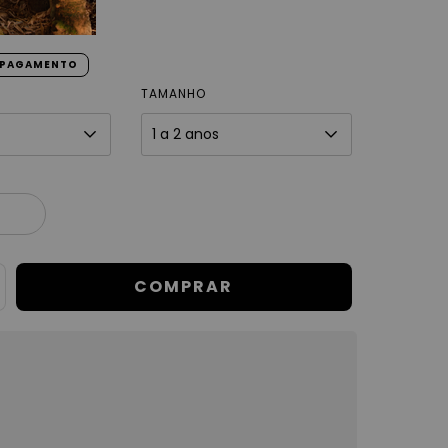
90
E PAGAMENTO
TAMANHO
E FRETE
CALCULAR
u CEP