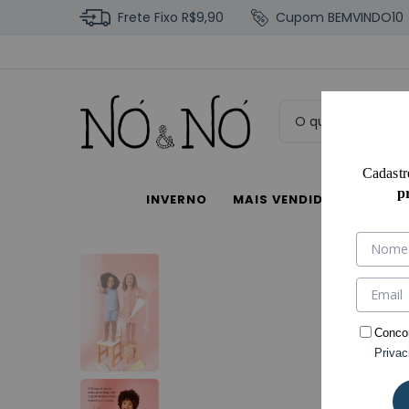
Frete Fixo R$9,90
Cupom BEMVINDO10
Cadastr
p
INVERNO
MAIS VENDIDOS
COM
Conco
Privac